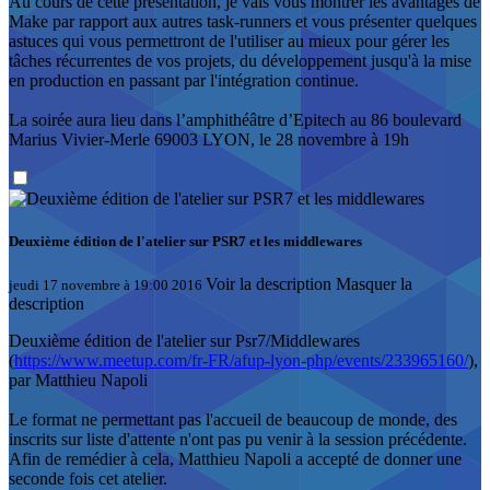
Au cours de cette présentation, je vais vous montrer les avantages de
Make par rapport aux autres task-runners et vous présenter quelques
astuces qui vous permettront de l'utiliser au mieux pour gérer les
tâches récurrentes de vos projets, du développement jusqu'à la mise
en production en passant par l'intégration continue.
La soirée aura lieu dans l’amphithéâtre d’Epitech au 86 boulevard
Marius Vivier-Merle 69003 LYON, le 28 novembre à 19h
Deuxième édition de l'atelier sur PSR7 et les middlewares
Voir la description
Masquer la
jeudi 17 novembre à 19:00 2016
description
Deuxième édition de l'atelier sur Psr7/Middlewares
(
https://www.meetup.com/fr-FR/afup-lyon-php/events/233965160/
),
par Matthieu Napoli
Le format ne permettant pas l'accueil de beaucoup de monde, des
inscrits sur liste d'attente n'ont pas pu venir à la session précédente.
Afin de remédier à cela, Matthieu Napoli a accepté de donner une
seconde fois cet atelier.