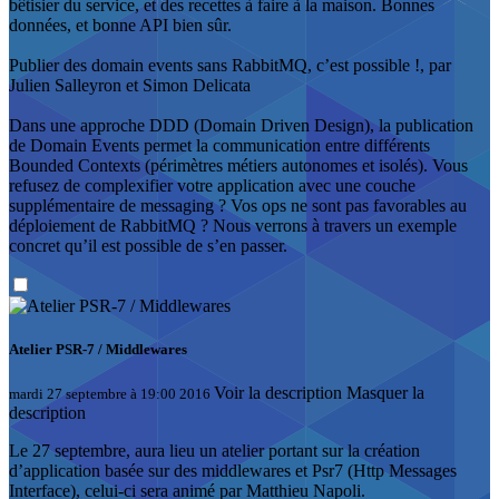
bêtisier du service, et des recettes à faire à la maison. Bonnes
données, et bonne API bien sûr.
Publier des domain events sans RabbitMQ, c’est possible !, par
Julien Salleyron et Simon Delicata
Dans une approche DDD (Domain Driven Design), la publication
de Domain Events permet la communication entre différents
Bounded Contexts (périmètres métiers autonomes et isolés). Vous
refusez de complexifier votre application avec une couche
supplémentaire de messaging ? Vos ops ne sont pas favorables au
déploiement de RabbitMQ ? Nous verrons à travers un exemple
concret qu’il est possible de s’en passer.
Atelier PSR-7 / Middlewares
Voir la description
Masquer la
mardi 27 septembre à 19:00 2016
description
Le 27 septembre, aura lieu un atelier portant sur la création
d’application basée sur des middlewares et Psr7 (Http Messages
Interface), celui-ci sera animé par Matthieu Napoli.