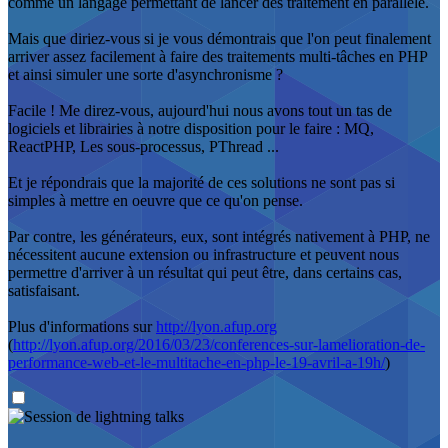
comme un langage permettant de lancer des traitement en parallèle.
Mais que diriez-vous si je vous démontrais que l'on peut finalement
arriver assez facilement à faire des traitements multi-tâches en PHP
et ainsi simuler une sorte d'asynchronisme ?
Facile ! Me direz-vous, aujourd'hui nous avons tout un tas de
logiciels et librairies à notre disposition pour le faire : MQ,
ReactPHP, Les sous-processus, PThread ...
Et je répondrais que la majorité de ces solutions ne sont pas si
simples à mettre en oeuvre que ce qu'on pense.
Par contre, les générateurs, eux, sont intégrés nativement à PHP, ne
nécessitent aucune extension ou infrastructure et peuvent nous
permettre d'arriver à un résultat qui peut être, dans certains cas,
satisfaisant.
Plus d'informations sur
http://lyon.afup.org
(
http://lyon.afup.org/2016/03/23/conferences-sur-lamelioration-de-
performance-web-et-le-multitache-en-php-le-19-avril-a-19h/
)