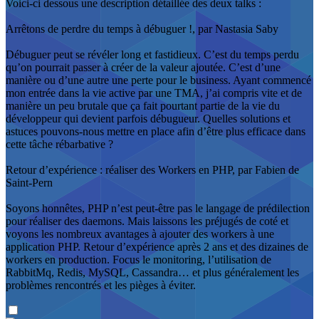
Voici-ci dessous une description détaillée des deux talks :
Arrêtons de perdre du temps à débuguer !, par Nastasia Saby
Débuguer peut se révéler long et fastidieux. C’est du temps perdu
qu’on pourrait passer à créer de la valeur ajoutée. C’est d’une
manière ou d’une autre une perte pour le business. Ayant commencé
mon entrée dans la vie active par une TMA, j’ai compris vite et de
manière un peu brutale que ça fait pourtant partie de la vie du
développeur qui devient parfois débugueur. Quelles solutions et
astuces pouvons-nous mettre en place afin d’être plus efficace dans
cette tâche rébarbative ?
Retour d’expérience : réaliser des Workers en PHP, par Fabien de
Saint-Pern
Soyons honnêtes, PHP n’est peut-être pas le langage de prédilection
pour réaliser des daemons. Mais laissons les préjugés de coté et
voyons les nombreux avantages à ajouter des workers à une
application PHP. Retour d’expérience après 2 ans et des dizaines de
workers en production. Focus le monitoring, l’utilisation de
RabbitMq, Redis, MySQL, Cassandra… et plus généralement les
problèmes rencontrés et les pièges à éviter.