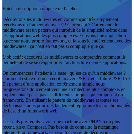
Voici la description complète de l’atelier :
Découvrons les middlewares en commençant très simplement :
réécrivons un framework avec :) ! Carrément ? Carrément : le
middleware est un pattern qui introduit de la simplicité même dans
les applications web les plus complexes. Écrivons une application
basée sur notre propre framework, et faisons le entièrement avec des
middlewares : ça n’est en fait pas si compliqué que ça.
L’objectif : découvrir les middlewares et comprendre comment ils
permettent de se se réapproprier l’architecture de nos applications.
On commencera l’atelier à la base : qu’est-ce qu’un middleware ?
Comment est-ce qu’on en écrit un avec PSR-7 et la future PSR-15 ?
En partant d’une application extrêmement simple nous
progresserons doucement vers une architecture plus complexe, en
implémentant pas à pas les différentes briques qui composent un
framework. En utilisant le pattern du middleware et toutes ses
déclinaisons nous pourrons facilement reproduire les fonctionnalités
de base d’un framework web.
Les seuls pré-requis : avoir une machine avec PHP 5.5 ou plus
récent, git et Composer. Pas besoin de connaitre la mécanique
interne d’un framework, ça sera l’occasion de découvrir.