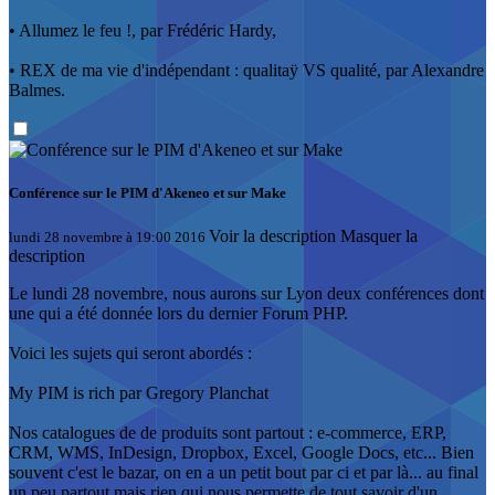
• Allumez le feu !, par Frédéric Hardy,
• REX de ma vie d'indépendant : qualitaÿ VS qualité, par Alexandre
Balmes.
Conférence sur le PIM d'Akeneo et sur Make
Voir la description
Masquer la
lundi 28 novembre à 19:00 2016
description
Le lundi 28 novembre, nous aurons sur Lyon deux conférences dont
une qui a été donnée lors du dernier Forum PHP.
Voici les sujets qui seront abordés :
My PIM is rich par Gregory Planchat
Nos catalogues de de produits sont partout : e-commerce, ERP,
CRM, WMS, InDesign, Dropbox, Excel, Google Docs, etc... Bien
souvent c'est le bazar, on en a un petit bout par ci et par là... au final
un peu partout mais rien qui nous permette de tout savoir d'un